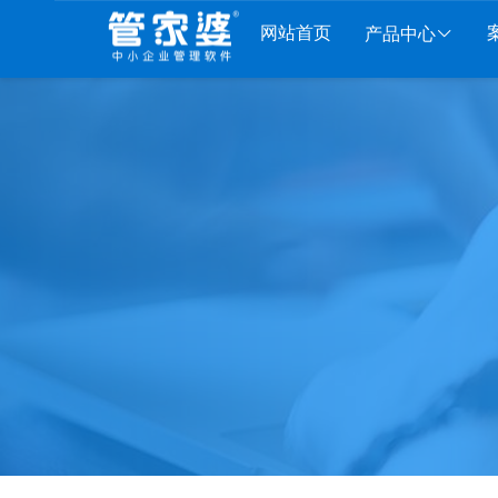
网站首页
产品中心
1
财工贸系列
分销系列
服装系列
行
婆工贸PRO
管家婆分销ERP A8
管家婆服装DRP
千方百
家婆工贸M系列
管家婆分销ERP S3
管家婆服装net
管家婆
婆工贸ERP
管家婆分销ERP V3
管家婆服装SII
管家婆
婆财贸C系列
管家婆分销ERP V1
管家婆服装普及版
管家婆
家婆财贸双全
管家婆D9 SAAS
管家婆ishop SAAS
管家婆
家婆财务版